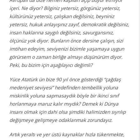
Avrupalı da bize hemen kapıları açıp buyur etmiyor
içeri. Ne diyor? Bilginiz yetersiz, görgünüz yetersiz,
kültürünüz yetersiz, çalışkan değilsiniz, beyniniz
yetersiz, hukuk anlayışınız zayıf, demokratik değilsiniz,
insan haklarına saygılı değilsiniz, savurgansınız,
ölçünüz yok diyor. Bunların önce dersine çalışın, sizi
imtihan edeyim, seviyenizi bizimle yaşamaya uygun
görürsem o zaman birliğe almayı düşünürüm diyor.
Peki, bu bizim için aşağılayıcı değimli?
Yüce Atatürk ün bize 90 yıl önce gösterdiği “çağdaş
medeniyet seviyesi” hedefinden tembellik yoluna
miskinlik yoluna sapmasaydık böyle bir ikinci sınıf
horlanmaya maruz kalır mıydık? Demek ki Dünya
insanı olmak için dahi olsa şimdiki halimizden sıyrılıp
değişmeye gelişmeye odaklanmak zorundayız.
Artık yeraltı ve yer üstü kaynaklar hızla tükenmekte,